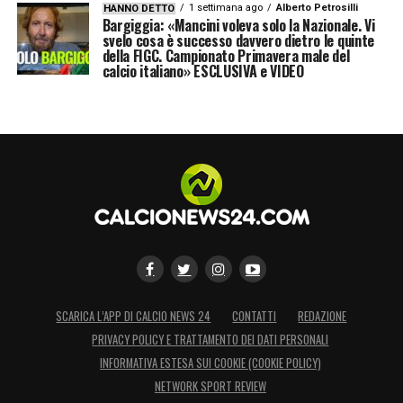
1 settimana ago
Alberto Petrosilli
HANNO DETTO
Bargiggia: «Mancini voleva solo la Nazionale. Vi
svelo cosa è successo davvero dietro le quinte
della FIGC. Campionato Primavera male del
calcio italiano» ESCLUSIVA e VIDEO
SCARICA L’APP DI CALCIO NEWS 24
CONTATTI
REDAZIONE
PRIVACY POLICY E TRATTAMENTO DEI DATI PERSONALI
INFORMATIVA ESTESA SUI COOKIE (COOKIE POLICY)
NETWORK SPORT REVIEW