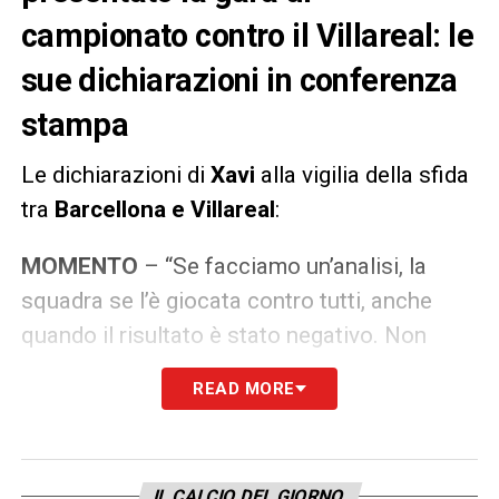
campionato contro il Villareal: le
sue dichiarazioni in conferenza
stampa
Le dichiarazioni di
Xavi
alla vigilia della sfida
tra
Barcellona e Villareal
:
MOMENTO
– “Se facciamo un’analisi, la
squadra se l’è giocata contro tutti, anche
quando il risultato è stato negativo. Non
esiste la perfezione, ma cerchiamo di
READ MORE
avvicinarci. Gavi? Ci congratuliamo con lui,
gli abbiamo già fatto i complimenti. E’ un
calciatore straordinario. È una meraviglia. Ha
IL CALCIO DEL GIORNO