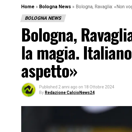
Home
»
Bologna News
»
Bologna, Ravaglia: «Non vog
BOLOGNA NEWS
Bologna, Ravagli
la magia. Italian
aspetto»
Published
2 anni ago
on
18 Ottobre 2024
By
Redazione CalcioNews24