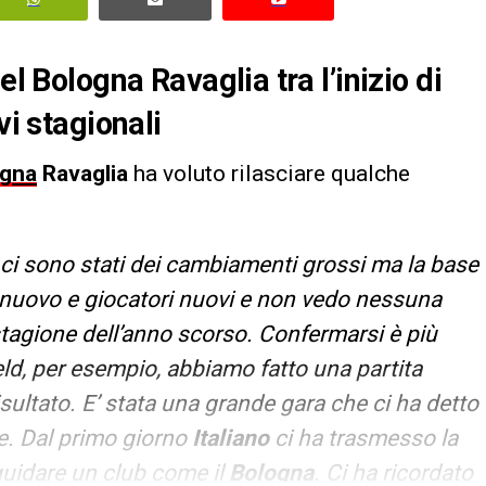
el Bologna Ravaglia tra l’inizio di
vi stagionali
ogna
Ravaglia
ha voluto rilasciare qualche
 ci sono stati dei cambiamenti grossi ma la base
e nuovo e giocatori nuovi e non vedo nessuna
stagione dell’anno scorso. Confermarsi è più
ield, per esempio, abbiamo fatto una partita
sultato. E’ stata una grande gara che ci ha detto
re. Dal primo giorno
Italiano
ci ha trasmesso la
uidare un club come il
Bologna
. Ci ha ricordato