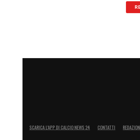
cosa avevamo fatto, ma anche che si ripa
R
arrabbiato, come tutti noi, e ci siamo mes
il
Genoa
e siamo pronti ad affrontare ques
è giusta e in ogni cambiamento c’è una 
cerchiamo alibi o scuse ma è il primo a
accusato un po’ di stanchezza. Ogni gara
sbloccarla come in altre partite, come 
Potevamo avere dei punti in più ma è un
e abbiamo fame e possiamo andare a cac
LA PLAYLIST DELLE NOSTRE TOP NEW
SCARICA L’APP DI CALCIO NEWS 24
CONTATTI
REDAZION