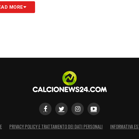
rtiva da zero. Dopo lo zero a zero col Parma era
EAD MORE
si di gran voglia a preparare la partita con
to ciclo di gare ravvicinate. La direzione presa
fase di assestamento da attraversare. Non
nno del doppio impegno e forse abbiamo
 fa storia a sé e abbiamo avuto l’occasione di
Udinese e Empoli, che avremmo potuto vincere.
 momento che possiamo risolvere. Il gruppo c’è
cia dell’Europa anche quest’anno».
S
E
PRIVACY POLICY E TRATTAMENTO DEI DATI PERSONALI
INFORMATIVA ES