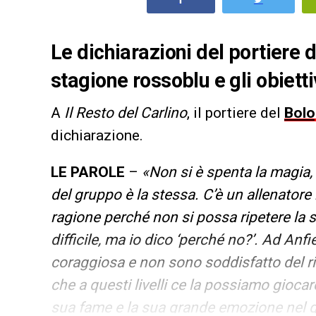
Le dichiarazioni del portiere d
stagione rossoblu e gli obietti
A
Il Resto del Carlino
, il portiere del
Bol
dichiarazione.
LE PAROLE
–
«Non si è spenta la magia,
del gruppo è la stessa. C’è un allenator
ragione perché non si possa ripetere la 
difficile, ma io dico ‘perché no?’. Ad Anf
coraggiosa e non sono soddisfatto del ri
che a questi livelli ce la possiamo gioca
sua fame e la sua grande emozione nel g