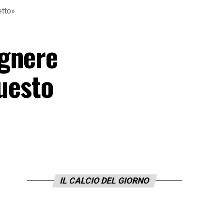
etto»
egnere
questo
IL CALCIO DEL GIORNO