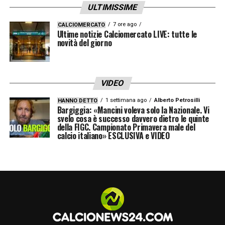
sulla respinta si avventa Svanberg che tenta
ULTIMISSIME
la rovesciata, con la palla che finisce fuori
7 ore ago
CALCIOMERCATO
Ultime notizie Calciomercato LIVE: tutte le
ma non di molto.
novità del giorno
28′ Tiro Barrow –
Errore di Rabiot in uscita.
Soriano intercetta. La palla arriva a Barrow
VIDEO
che salta Cuadrado e calcia forte col
1 settimana ago
Alberto Petrosilli
HANNO DETTO
mancino, non inquadrando lo specchio della
Bargiggia: «Mancini voleva solo la Nazionale. Vi
svelo cosa è successo davvero dietro le quinte
porta.
della FIGC. Campionato Primavera male del
calcio italiano» ESCLUSIVA e VIDEO
37′ Attacca il Bologna –
Corner corto
battuto dal Bologna con il pallone per
Dominguez che mette subito in mezzo ma la
difesa della Juventus è sempre molto
attenta e riesce a liberare senza grossi