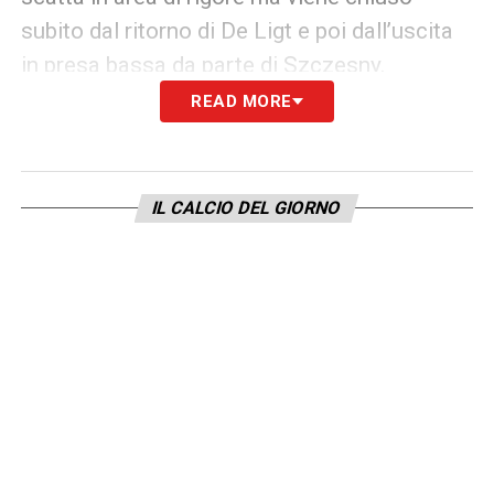
subito dal ritorno di De Ligt e poi dall’uscita
in presa bassa da parte di Szczesny.
READ MORE
16′ Occasione Morata –
Ancora la Juve in
ripartenza. Controllo sofisticato in area di
McKennie, palla centrale per Morata che
IL CALCIO DEL GIORNO
però non dà forza alla conclusione.
17′ Occasione Arnautovic –
Il Bologna
attacca soprattutto a sinistra. Cross di
Svanberg e colpo di testa di Arnautovic in
avvitamento: blocca Szczesny.
22′ Occasione Svanberg –
Conclusione da
fuori di Dominguez ribattuta da Bonucci: