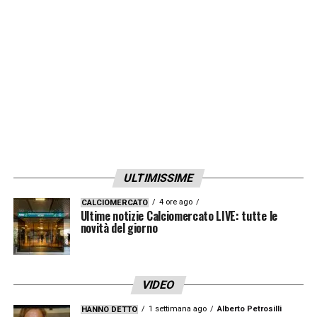
fatto, o a Torino diede un ok in un’azione
senza richiamare l’arbitro
. Oggi invece lo ha
richiamato… Bene, sento che è uno dei
migliori varisti che abbiamo
».
LA PLAYLIST DELLE NOSTRE TOP NEWS
ULTIMISSIME
4 ore ago
CALCIOMERCATO
Ultime notizie Calciomercato LIVE: tutte le
novità del giorno
VIDEO
1 settimana ago
Alberto Petrosilli
HANNO DETTO