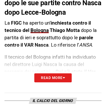
dopo le sue partite contro Nasca
dopo Lecce-Bologna
La
FIGC
ha aperto un’
inchiesta contro il
tecnico del
Bologna
Thiago Motta
dopo la
partita di ieri e soprattutto dopo le
parole
contro il VAR Nasca
. Lo riferisce l’
ANSA
.
Il tecnico del Bologna infatti ha individuato
nel direttore Luigi Nasca la causa del
pareggio dei salentini. «
Poi c’è stato il Var,
READ MORE
con Nasca che ancora una volta ha
combinato il suo
-ha commentato il tecnico
dei rossoblu –
Sono sfortunato con lui,
anche in uno Spezia-Lazio ricordo cosa ha
IL CALCIO DEL GIORNO