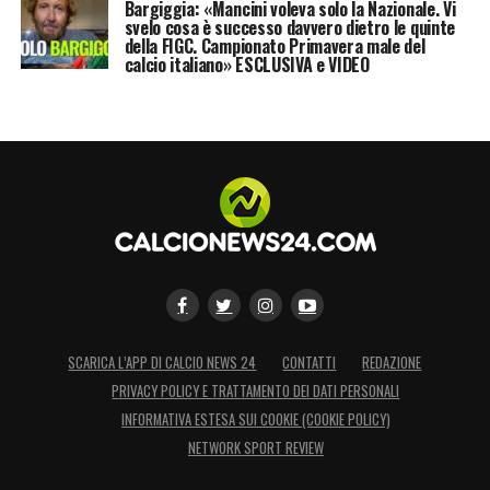
Bargiggia: «Mancini voleva solo la Nazionale. Vi
svelo cosa è successo davvero dietro le quinte
della FIGC. Campionato Primavera male del
calcio italiano» ESCLUSIVA e VIDEO
SCARICA L’APP DI CALCIO NEWS 24
CONTATTI
REDAZIONE
PRIVACY POLICY E TRATTAMENTO DEI DATI PERSONALI
INFORMATIVA ESTESA SUI COOKIE (COOKIE POLICY)
NETWORK SPORT REVIEW