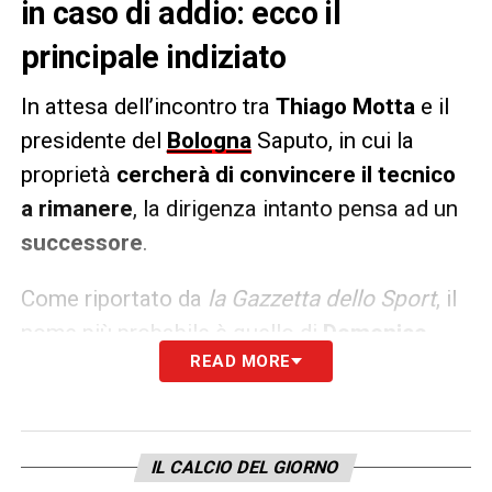
in caso di addio: ecco il
principale indiziato
In attesa dell’incontro tra
Thiago Motta
e il
presidente del
Bologna
Saputo, in cui la
proprietà
cercherà di convincere il tecnico
a rimanere
, la dirigenza intanto pensa ad un
successore
.
Come riportato da
la
Gazzetta dello Sport
, il
nome più probabile è quello di
Domenico
READ MORE
Tedesco
. Classe 1985 di Rossano ha avuto
una carriera da emigrato, sia come calciatore
che tecnico: ha allenato tra le altre
Stoccarda, Shalke 04 e Lipsia
e ora il CT del
IL CALCIO DEL GIORNO