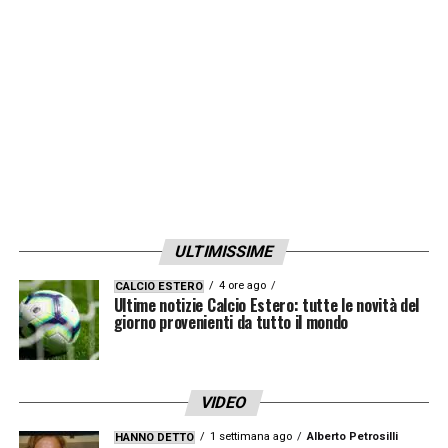
Belgio
, ma
la prospettiva di allenare in
Serie A lo alletta.
LA PLAYLIST DELLE NOSTRE TOP NEWS
ULTIMISSIME
4 ore ago
CALCIO ESTERO
Ultime notizie Calcio Estero: tutte le novità del
giorno provenienti da tutto il mondo
VIDEO
1 settimana ago
Alberto Petrosilli
HANNO DETTO