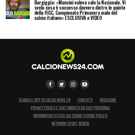
Bargiggia: «Mancini voleva solo la Nazionale. Vi
svelo cosa è successo davvero dietro le quinte
della FIGC. Campionato Primavera male del
calcio italiano» ESCLUSIVA e VIDEO
SCARICA L’APP DI CALCIO NEWS 24
CONTATTI
REDAZIONE
PRIVACY POLICY E TRATTAMENTO DEI DATI PERSONALI
INFORMATIVA ESTESA SUI COOKIE (COOKIE POLICY)
NETWORK SPORT REVIEW