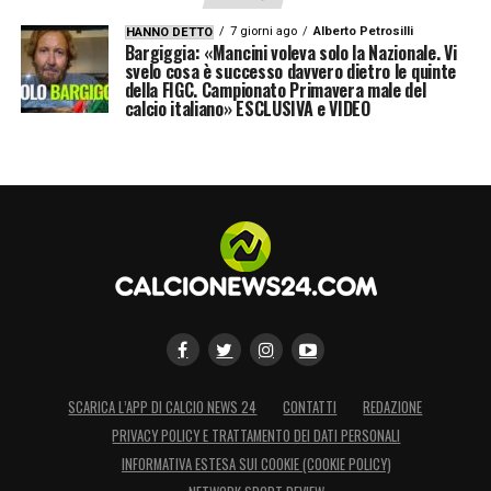
7 giorni ago
Alberto Petrosilli
HANNO DETTO
Bargiggia: «Mancini voleva solo la Nazionale. Vi
svelo cosa è successo davvero dietro le quinte
della FIGC. Campionato Primavera male del
calcio italiano» ESCLUSIVA e VIDEO
SCARICA L’APP DI CALCIO NEWS 24
CONTATTI
REDAZIONE
PRIVACY POLICY E TRATTAMENTO DEI DATI PERSONALI
INFORMATIVA ESTESA SUI COOKIE (COOKIE POLICY)