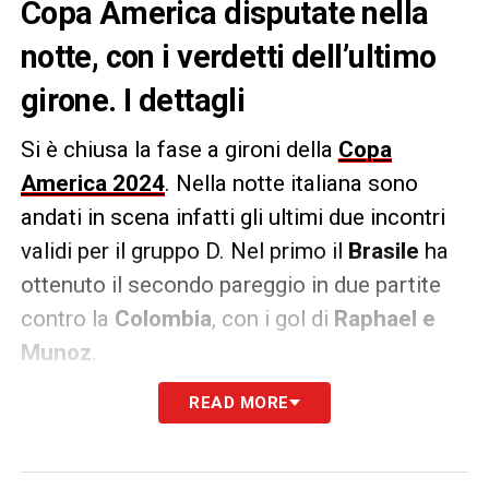
Copa America disputate nella
notte, con i verdetti dell’ultimo
girone. I dettagli
Si è chiusa la fase a gironi della
Copa
America 2024
. Nella notte italiana sono
andati in scena infatti gli ultimi due incontri
validi per il gruppo D. Nel primo il
Brasile
ha
ottenuto il secondo pareggio in due partite
contro la
Colombia
, con i gol di
Raphael e
Munoz
.
READ MORE
Un risultato che permette comunque ai
verdeoro di passare il turno, nonostante la
contemporanea vittoria del
Costa Rica