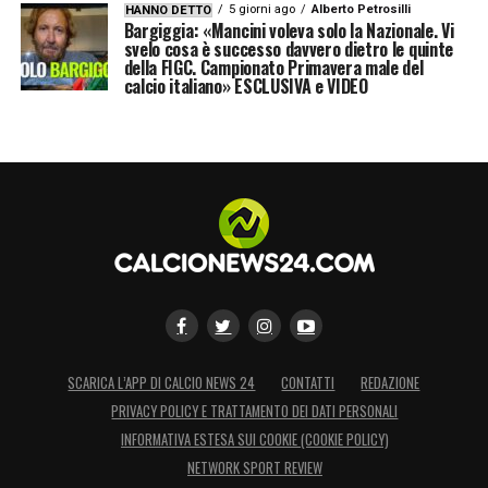
5 giorni ago
Alberto Petrosilli
HANNO DETTO
Bargiggia: «Mancini voleva solo la Nazionale. Vi
svelo cosa è successo davvero dietro le quinte
della FIGC. Campionato Primavera male del
calcio italiano» ESCLUSIVA e VIDEO
SCARICA L’APP DI CALCIO NEWS 24
CONTATTI
REDAZIONE
PRIVACY POLICY E TRATTAMENTO DEI DATI PERSONALI
INFORMATIVA ESTESA SUI COOKIE (COOKIE POLICY)
NETWORK SPORT REVIEW