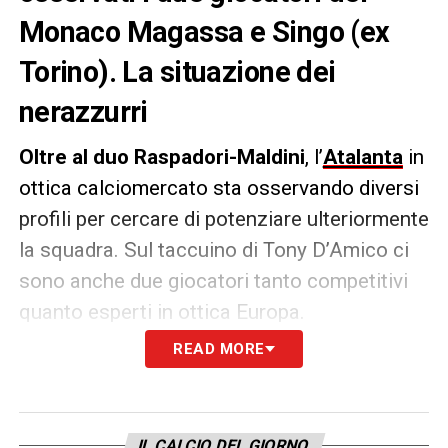
Monaco Magassa e Singo (ex
Torino). La situazione dei
nerazzurri
Oltre al duo Raspadori-Maldini
, l’
Atalanta
in
ottica calciomercato sta osservando diversi
profili per cercare di potenziare ulteriormente
la squadra. Sul taccuino di Tony D’Amico ci
sono anche due giocatori tanto competitivi
quanto esperti in ottica Europa.
READ MORE
Secondo quanto raccolto da
CalcioNews24
,
l’Atalanta ha messo gli occhi sul
centrocampista difensivo
Magassa
e sull’ex
IL CALCIO DEL GIORNO