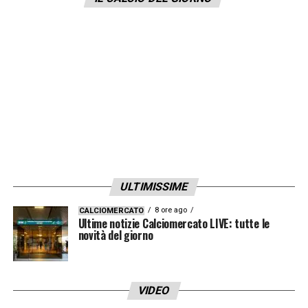
terzino del Toro Singo (entrambi giocatori del
Monaco). Staremo a vedere come si
evolverà la situazione nei prossimi due mesi
aspettando gennaio.
LA PLAYLIST DELLE NOSTRE TOP NEWS
ULTIMISSIME
8 ore ago
CALCIOMERCATO
Ultime notizie Calciomercato LIVE: tutte le
novità del giorno
VIDEO