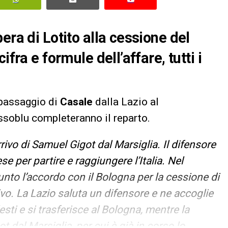
era di Lotito alla cessione del
fra e formule dell’affare, tutti i
 passaggio di
Casale
dalla Lazio al
ossoblu completeranno il reparto.
rrivo di Samuel Gigot dal Marsiglia. Il difensore
se per partire e raggiungere l’Italia. Nel
unto l’accordo con il Bologna per la cessione di
arrivo. La Lazio saluta un difensore e ne accoglie
esti e si trasferisce al Bologna, mentre la
 dal Marsiglia, per cui è già in corso lo