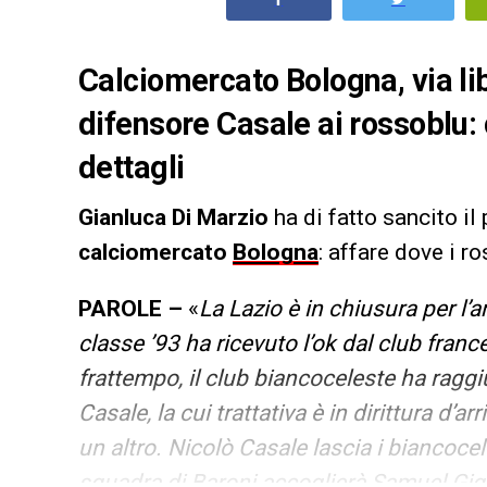
Calciomercato Bologna, via lib
difensore Casale ai rossoblu: ci
dettagli
Gianluca Di Marzio
ha di fatto sancito il
calciomercato
Bologna
: affare dove i r
PAROLE –
«
La Lazio è in chiusura per l’a
classe ’93 ha ricevuto l’ok dal club france
frattempo, il club biancoceleste ha raggi
Casale, la cui trattativa è in dirittura d’
un altro. Nicolò Casale lascia i biancocel
squadra di Baroni accoglierà Samuel Gigot