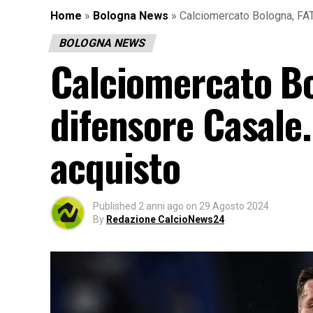
Home
»
Bologna News
»
Calciomercato Bologna, FATT
BOLOGNA NEWS
Calciomercato Bo
difensore Casale.
acquisto
Published
2 anni ago
on
29 Agosto 2024
By
Redazione CalcioNews24