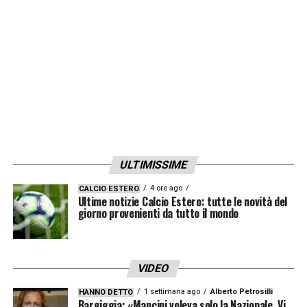
titolare:
Atalanta, Juventus, Roma
. Tre club
con numeri 1 stranieri, che si orienterebbero
così verso una scelta che renderebbe felice
anche chi ha a cuore la crescita dei giovani di
casa nostra.
LA PLAYLIST DELLE NOSTRE TOP NEWS
ULTIMISSIME
4 ore ago
CALCIO ESTERO
Ultime notizie Calcio Estero: tutte le novità del
giorno provenienti da tutto il mondo
VIDEO
1 settimana ago
Alberto Petrosilli
HANNO DETTO
Bargiggia: «Mancini voleva solo la Nazionale. Vi