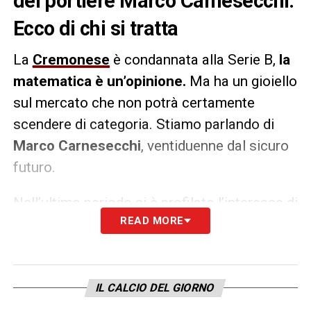
del portiere Marco Carnesecchi.
Ecco di chi si tratta
La
Cremonese
è condannata alla Serie B,
la
matematica è un’opinione.
Ma ha un gioiello
sul mercato che non potrà certamente
scendere di categoria. Stiamo parlando di
Marco Carnesecchi
, ventiduenne dal sicuro
futuro.
Nell’ultimo periodo si è profilato l’interesse di
READ MORE
tre club di prima fascia, che potrebbero
pensare a lui come a un portiere sul quale
investire una cifra importante –
20 milioni
–
ma non impossibile, a maggior ragione se
IL CALCIO DEL GIORNO
l’ottica fosse quella di affidargli il ruolo di