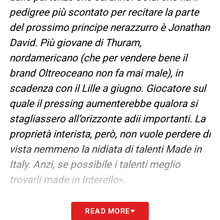
pedigree più scontato per recitare la parte
del prossimo principe nerazzurro è Jonathan
David. Più giovane di Thuram,
nordamericano (che per vendere bene il
brand Oltreoceano non fa mai male), in
scadenza con il Lille a giugno. Giocatore sul
quale il pressing aumenterebbe qualora si
stagliassero all’orizzonte adii importanti. La
proprietà interista, però, non vuole perdere di
vista nemmeno la nidiata di talenti Made in
Italy. Anzi, se possibile i talenti meglio
trovarli made in Interello
».
CALCIOMERCATO INTER, PRONTI DUE
READ MORE
RITORNI A MILANO?
– «
Storicamente, del