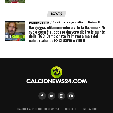
calcare i campi della Serie A, finora
».
VIDEO
LA PLAYLIST DELLE NOSTRE TOP NEWS
1 settimana ago
Alberto Petrosilli
HANNO DETTO
Bargiggia: «Mancini voleva solo la Nazionale. Vi
svelo cosa è successo davvero dietro le quinte
della FIGC. Campionato Primavera male del
calcio italiano» ESCLUSIVA e VIDEO
SCARICA L’APP DI CALCIO NEWS 24
CONTATTI
REDAZIONE