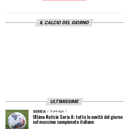
resto, la Primavera nerazzurra è una fucina di
talenti dalla quale escono ragazzi che
IL CALCIO DEL GIORNO
nutrono le convocazioni delle nazionali
giovanili italiane. Nella lista di coloro da
considerare per un futuro ritorno a Milano, in
prima fila ci sono loro, i due fratelli Esposito:
Sebastiano e Pio. Il primo a Empoli ha
continuità, lo sta rigenerando e riportando
alla ribalta a suon di gol. di gol. Quelli che ha
iniziato a segnare a grandi manciate anche il
fratello più piccolo, Pio, in prestito allo
ULTIMISSIME
Spezia. L’Inter non ha voluto mollare il
3 ore ago
SERIE A
controllo del classe 2005 perché ci crede
Ultime Notizie Serie A: tutte le novità del giorno
sul massimo campionato italiano
molto. Certo, Pio non ha mai provato a