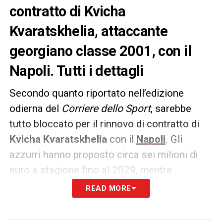
contratto di Kvicha
Kvaratskhelia, attaccante
georgiano classe 2001, con il
Napoli. Tutti i dettagli
Secondo quanto riportato nell’edizione
odierna del
Corriere dello Sport
, sarebbe
tutto bloccato per il rinnovo di contratto di
Kvicha Kvaratskhelia
con il
Napoli
. Gli
azzurri hanno proposto circa sei milioni di
euro a stagione fino al 2029, mentre
l’entourage del georgiano chiede un paio di
READ MORE
milioni in più per firmare.