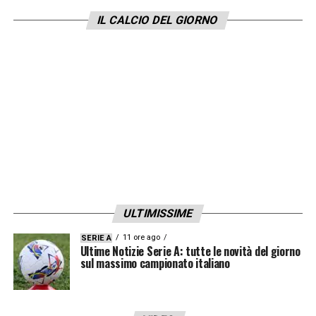
Inoltre il grande problema è rappresentato
IL CALCIO DEL GIORNO
dalla richiesta di inserire una clausola
rescissoria da circa
80 milioni di euro
.
Aurelio De Laurentiis
vorrebbe aumentare la
cifra, considerata troppo bassa rispetto al
valore del calciatore.
LA PLAYLIST DELLE NOSTRE TOP NEWS
ULTIMISSIME
11 ore ago
SERIE A
Ultime Notizie Serie A: tutte le novità del giorno
sul massimo campionato italiano