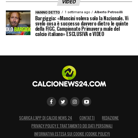
VIDEO
1 settimana ago
Alberto Petrosilli
HANNO DETTO
Bargiggia: «Mancini voleva solo la Nazionale. Vi
svelo cosa è successo davvero dietro le quinte
della FIGC. Campionato Primavera male del
calcio italiano» ESCLUSIVA e VIDEO
SCARICA L’APP DI CALCIO NEWS 24
CONTATTI
REDAZIONE
PRIVACY POLICY E TRATTAMENTO DEI DATI PERSONALI
INFORMATIVA ESTESA SUI COOKIE (COOKIE POLICY)