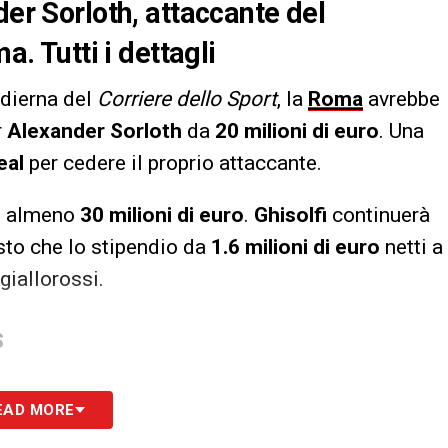
der Sorloth, attaccante del
a. Tutti i dettagli
odierna del
Corriere dello Sport
, la
Roma
avrebbe
r
Alexander Sorloth
da
20 milioni di euro
. Una
eal
per cedere il proprio attaccante.
di almeno
30 milioni di euro
.
Ghisolfi
continuerà
isto che lo stipendio da
1.6 milioni di euro
netti a
giallorossi.
S
EAD MORE