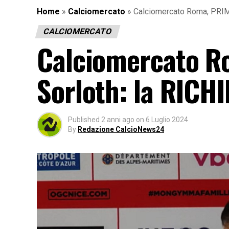
Home
»
Calciomercato
»
Calciomercato Roma, PRIMA 
CALCIOMERCATO
Calciomercato Ro
Sorloth: la RICHI
Published
2 anni ago
on
6 Luglio 2024
By
Redazione CalcioNews24