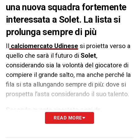
una nuova squadra fortemente
interessata a Solet. La lista si
prolunga sempre di più
Il
calciomercato Udinese
si proietta verso a
quello che sarà il futuro di
Solet
,
considerando sia la volontà del giocatore di
compiere il grande salto, ma anche perché la
fila si sta allungando sempre di più: dove si
prospetta l’asta considerando il suo talento.
Secondo quanto riportato oggi da
READ MORE
MondoUdinese
, sul ragazzo ci sono diverse
squadre italiane. Andando per ordine:
Inter
,
Juve, Lazio, Milan e anche l’Atalanta.