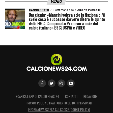
VIDEO
1 settimana ago
Alberto Petrosilli
HANNO DETTO
Bargiggia: «Mancini voleva solo la Nazionale. Vi
svelo cosa è successo davvero dietro le quinte
della FIGC. Campionato Primavera male del
calcio italiano» ESCLUSIVA e VIDEO
SCARICA L’APP DI CALCIO NEWS 24
CONTATTI
REDAZIONE
PRIVACY POLICY E TRATTAMENTO DEI DATI PERSONALI
INFORMATIVA ESTESA SUI COOKIE (COOKIE POLICY)