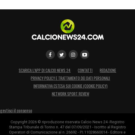
SCARICA L’APP DI CALCIO NEWS 24
CONTATTI
REDAZIONE
PRIVACY POLICY E TRATTAMENTO DEI DATI PERSONALI
INFORMATIVA ESTESA SUI COOKIE (COOKIE POLICY)
NETWORK SPORT REVIEW
gestisci il consenso
Copyright 2026 © riproduzione riservata Calcio News 24 -Registro
Stampa Tribunale di Torino n. 47 del 07/09/2021 - Iscritto al Registro
Operatori di Comunicazione al n. 26692 - P.I.11028660014 - Editore e