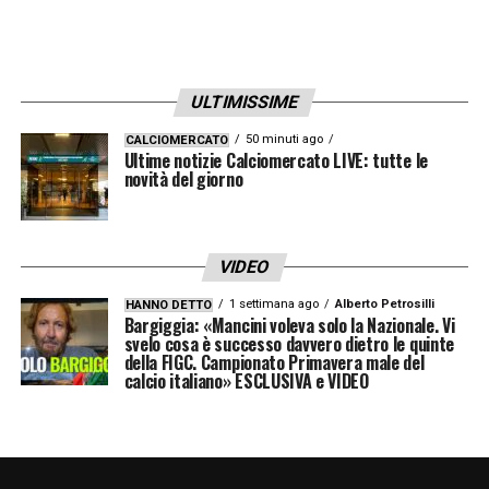
questa pressione e la proprietà lo sostiene».
CONTE –
«Pretendeva una squadra da
Champions, il torneo a cui tutti ambiscono, e
ULTIMISSIME
che mi appresto a commentare su Sky.
50 minuti ago
CALCIOMERCATO
Ultime notizie Calciomercato LIVE: tutte le
Pensava che non l’avrebbe avuta. Il fatto che
novità del giorno
abbia lasciato dopo uno scudetto non mi
stupisce. Presi la stessa decisione dopo
cinque anni di Milan».
VIDEO
1 settimana ago
Alberto Petrosilli
HANNO DETTO
PERDITE
LUKAKU E DONNARUMMA –
Bargiggia: «Mancini voleva solo la Nazionale. Vi
svelo cosa è successo davvero dietro le quinte
«Tecnicamente, metto una X. A quei livelli di
della FIGC. Campionato Primavera male del
calcio italiano» ESCLUSIVA e VIDEO
qualità un portiere vale un centravanti. Ma
Donnarumma ha dalla sua l’età e non ha
portato un euro al club, quindi fa più male. Un