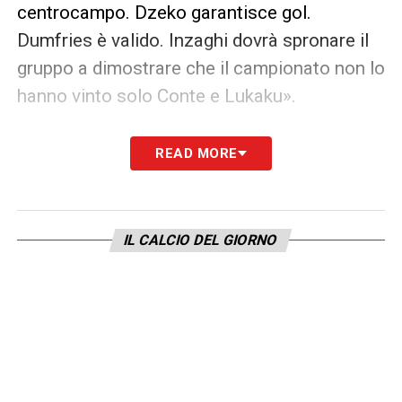
centrocampo. Dzeko garantisce gol.
Dumfries è valido. Inzaghi dovrà spronare il
gruppo a dimostrare che il campionato non lo
hanno vinto solo Conte e Lukaku».
CHAMPIONS –
«Mi aspetto una battaglia
READ MORE
totale. Per il Milan, che ha fatto un buon
mercato, sarà l’esame di laurea. Non può
continuare a fare la bella sorpresa. Diaz,
IL CALCIO DEL GIORNO
Tonali e Leao, ottimi giocatori, devono
crescere davvero».
ROMA –
«La città è difficile, ondeggia senza
equilibrio fra entusiasmo e depressione.
Mourinho è attrezzato per sopportare