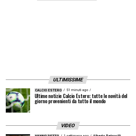
sorprese come Cesena e Bari»
.
SHPENDI E PIO ESPOSITO BOMBER
EMERGENTI –
«Pio è molto forte, è cattivo,
ha fame. Shpendi con noi si è visto poco, ma
ha un gran senso del gol. Mi piacciono
Adorante e Mensah, oppure Ambrosino».
LA PLAYLIST DELLE NOSTRE TOP NEWS
ULTIMISSIME
51 minuti ago
CALCIO ESTERO
Ultime notizie Calcio Estero: tutte le novità del
giorno provenienti da tutto il mondo
VIDEO
1 settimana ago
Alberto Petrosilli