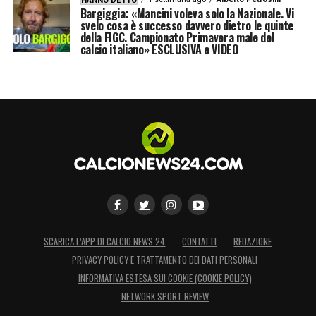
HANNO DETTO
Bargiggia: «Mancini voleva solo la Nazionale. Vi
svelo cosa è successo davvero dietro le quinte
della FIGC. Campionato Primavera male del
calcio italiano» ESCLUSIVA e VIDEO
SCARICA L’APP DI CALCIO NEWS 24
CONTATTI
REDAZIONE
PRIVACY POLICY E TRATTAMENTO DEI DATI PERSONALI
INFORMATIVA ESTESA SUI COOKIE (COOKIE POLICY)
NETWORK SPORT REVIEW