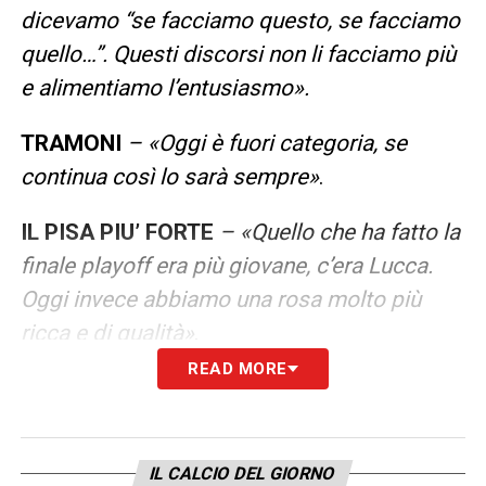
dicevamo “se facciamo questo, se facciamo
quello…”. Questi discorsi non li facciamo più
e alimentiamo l’entusiasmo».
TRAMONI
– «Oggi è fuori categoria, se
continua così lo sarà sempre»
.
IL PISA PIU’ FORTE
– «Quello che ha fatto la
finale playoff era più giovane, c’era Lucca.
Oggi invece abbiamo una rosa molto più
ricca e di qualità»
.
READ MORE
I PLAYOFF SALTERANNO?
– «Fossero
rimasti a 9 punti, un pensierino si poteva
fare. Ma a 14 è impossibile. Occhio anche a
IL CALCIO DEL GIORNO