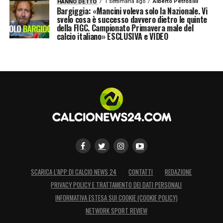
1 settimana ago
Alberto Petrosilli
HANNO DETTO
Bargiggia: «Mancini voleva solo la Nazionale. Vi
svelo cosa è successo davvero dietro le quinte
della FIGC. Campionato Primavera male del
calcio italiano» ESCLUSIVA e VIDEO
SCARICA L’APP DI CALCIO NEWS 24
CONTATTI
REDAZIONE
PRIVACY POLICY E TRATTAMENTO DEI DATI PERSONALI
INFORMATIVA ESTESA SUI COOKIE (COOKIE POLICY)
NETWORK SPORT REVIEW