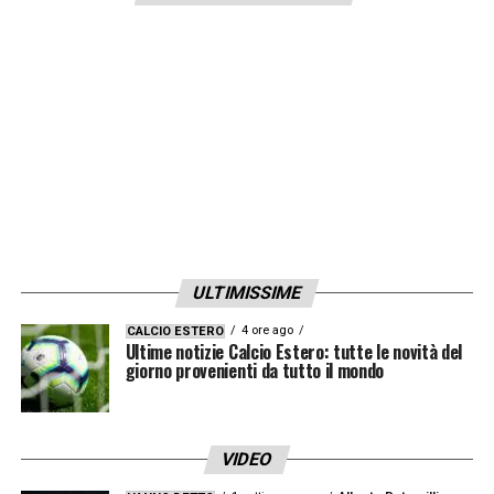
svoltare la stagione. Ci giochiamo tutto
anche noi. È la via più breve per andare in
Europa League: non vediamo l’ora di giocare
contro la Lazio»
.
LA PLAYLIST DELLE NOSTRE TOP NEWS
ULTIMISSIME
4 ore ago
CALCIO ESTERO
Ultime notizie Calcio Estero: tutte le novità del
giorno provenienti da tutto il mondo
VIDEO