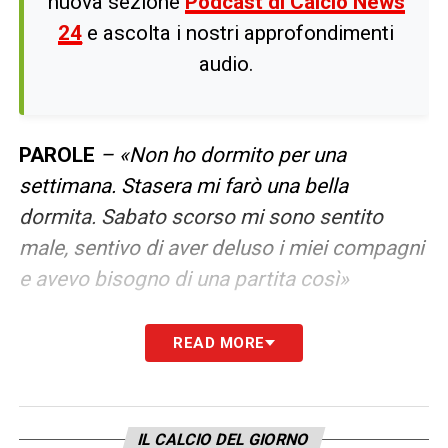
nuova sezione
Podcast di Calcio News
24
e ascolta i nostri approfondimenti
audio.
PAROLE
– «Non ho dormito per una
settimana. Stasera mi farò una bella
dormita. Sabato scorso mi sono sentito
male, sentivo di aver deluso i miei compagni
e avevo bisogno di una partita così»
COPPA ITALIA E SERIE A –
«E’ stata una
READ MORE
grandissima partita, in Serie A se ne vedono
poche con questa intensità. Ci prendiamo il
punto e ora testa alla Coppa Italia che può
IL CALCIO DEL GIORNO