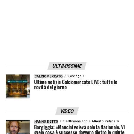
ritengono che il mercato non offra soluzioni
all’altezza (Semplici, Reja e Giampaolo per
motivi diversi non convincono). Il tecnico
potrebbe restare per mancanza di
valutazioni. Lo scrive
Tuttosport
.
LA PLAYLIST DELLE NOSTRE TOP NEWS
ULTIMISSIME
2 ore ago
CALCIOMERCATO
Ultime notizie Calciomercato LIVE: tutte le
novità del giorno
VIDEO
1 settimana ago
Alberto Petrosilli
HANNO DETTO
Bargiggia: «Mancini voleva solo la Nazionale. Vi
svelo cosa è successo davvero dietro le quinte