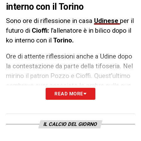
interno con il Torino
Sono ore di riflessione in casa
Udinese
per il
futuro di
Cioffi:
l’allenatore è in bilico dopo il
ko interno con il
Torino.
Ore di attente riflessioni anche a Udine dopo
la contestazione da parte della tifoseria. Nel
mirino il patron Pozzo e Cioffi. Quest’ultimo
sembrava aver scacciato le ombre sulla sua
READ MORE
panchina con la vittoria sulla Lazio, ma lo
scivolone interno col Torino ha riaperto la
crisi. In casa Udinese la dirigenza è divisa in
due fazioni: da un lato c’è chi appare
IL CALCIO DEL GIORNO
propenso all’esonero, tuttavia in molti