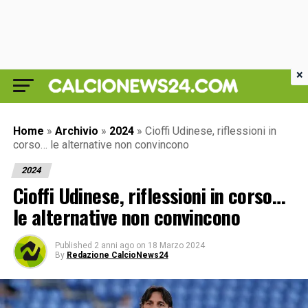
×
Home
»
Archivio
»
2024
»
Cioffi Udinese, riflessioni in
corso… le alternative non convincono
2024
Cioffi Udinese, riflessioni in corso…
le alternative non convincono
Published
2 anni ago
on
18 Marzo 2024
By
Redazione CalcioNews24