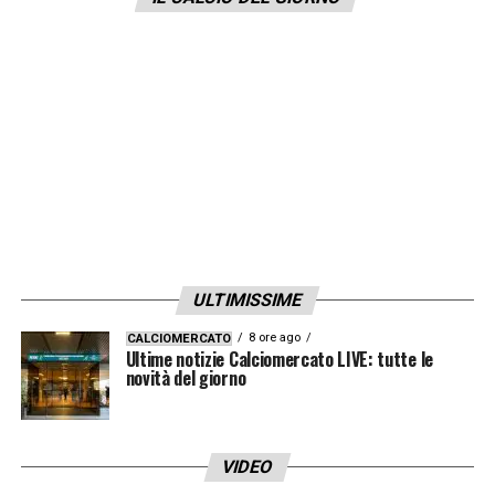
Il PSG ha offerto più del doppio dello
stipendio a Wijnaldum, il quale aveva
raggiunto due settimane fa un pre-accordo
con i blaugrana. Con tanto di visite mediche
programmate. Il Barca non ha partecipato
all’asta e si è tirato indietro.
LA PLAYLIST DELLE NOSTRE TOP NEWS
ULTIMISSIME
8 ore ago
CALCIOMERCATO
Ultime notizie Calciomercato LIVE: tutte le
novità del giorno
VIDEO