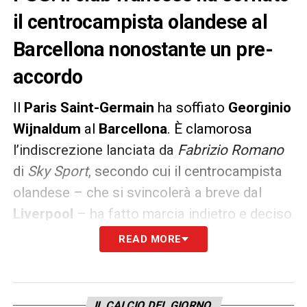
il centrocampista olandese al
Barcellona nonostante un pre-
accordo
Il
Paris Saint-Germain
ha soffiato
Georginio
Wijnaldum
al
Barcellona
. È clamorosa
l’indiscrezione lanciata da
Fabrizio Romano
di
Sky Sport
, secondo cui il centrocampista
olandese – che si svincolerà a breve dal
Liverpool
– ha fatto marcia indietro e deciso
di accettare la proposta dei parigini.
READ MORE
Complice il tecnico Mauricio Pochettino, che
ha chiamato
Gini
molte volte nelle scorse
ore.
IL CALCIO DEL GIORNO