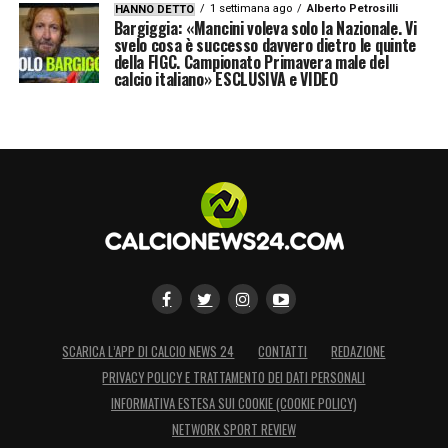
1 settimana ago
Alberto Petrosilli
HANNO DETTO
Bargiggia: «Mancini voleva solo la Nazionale. Vi
svelo cosa è successo davvero dietro le quinte
della FIGC. Campionato Primavera male del
calcio italiano» ESCLUSIVA e VIDEO
SCARICA L’APP DI CALCIO NEWS 24
CONTATTI
REDAZIONE
PRIVACY POLICY E TRATTAMENTO DEI DATI PERSONALI
INFORMATIVA ESTESA SUI COOKIE (COOKIE POLICY)
NETWORK SPORT REVIEW