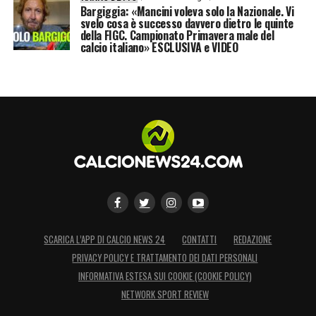
Bargiggia: «Mancini voleva solo la Nazionale. Vi
svelo cosa è successo davvero dietro le quinte
della FIGC. Campionato Primavera male del
calcio italiano» ESCLUSIVA e VIDEO
SCARICA L’APP DI CALCIO NEWS 24
CONTATTI
REDAZIONE
PRIVACY POLICY E TRATTAMENTO DEI DATI PERSONALI
INFORMATIVA ESTESA SUI COOKIE (COOKIE POLICY)
NETWORK SPORT REVIEW