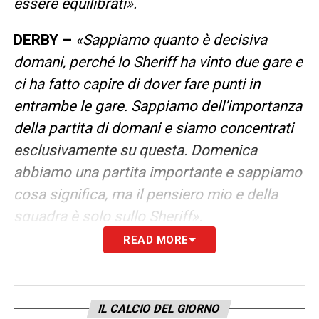
essere equilibrati».
DERBY –
«Sappiamo quanto è decisiva
domani, perché lo Sheriff ha vinto due gare e
ci ha fatto capire di dover fare punti in
entrambe le gare. Sappiamo dell’importanza
della partita di domani e siamo concentrati
esclusivamente su questa. Domenica
abbiamo una partita importante e sappiamo
cosa significa, ma il pensiero mio e della
squadra è solo sullo Sheriff».
READ MORE
LEGGI LE DICHIARAZIONI COMPLETE SU
INTERNEWS24
IL CALCIO DEL GIORNO
LA PLAYLIST DELLE NOSTRE TOP NEWS