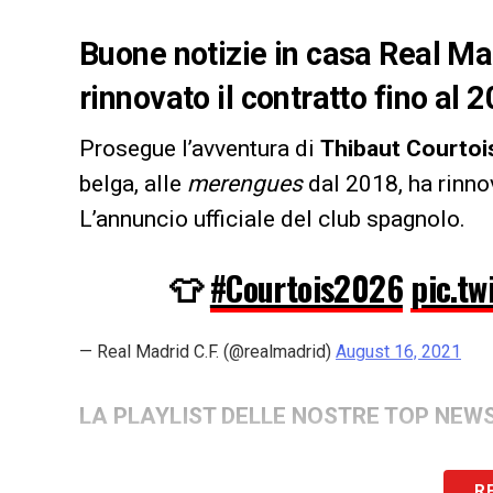
Buone notizie in casa Real Mad
rinnovato il contratto fino al 
Prosegue l’avventura di
Thibaut Courto
belga, alle
merengues
dal 2018, ha rinno
L’annuncio ufficiale del club spagnolo.
👕
#Courtois2026
pic.t
— Real Madrid C.F. (@realmadrid)
August 16, 2021
LA PLAYLIST DELLE NOSTRE TOP NEW
R