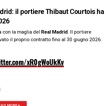
rid: il portiere Thibaut Courtois ha
2026
is
con la maglia del
Real Madrid
. Il portiere
vato il proprio contratto fino al 30 giugno 2026.
witter.com/xR0gWoUkKv
S
EAD MORE