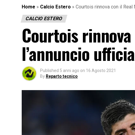
Home
»
Calcio Estero
»
Courtois rinnova con il Real 
CALCIO ESTERO
Courtois rinnova 
l’annuncio ufficia
Published
5 anni ago
on
16 Agosto 2021
By
Reparto tecnico