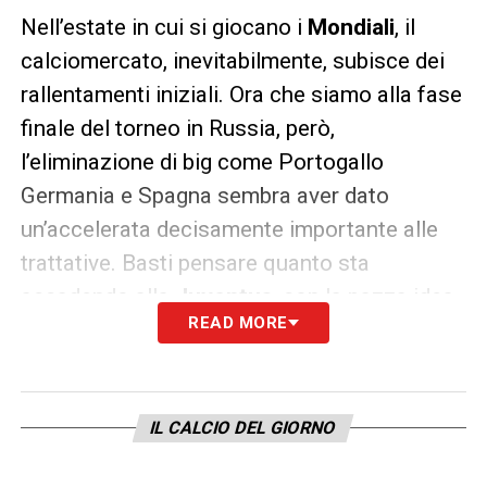
Nell’estate in cui si giocano i
Mondiali
, il
calciomercato, inevitabilmente, subisce dei
rallentamenti iniziali. Ora che siamo alla fase
finale del torneo in Russia, però,
l’eliminazione di big come Portogallo
Germania e Spagna sembra aver dato
un’accelerata decisamente importante alle
trattative. Basti pensare quanto sta
accadendo alla
Juventus
, con la pazza idea
READ MORE
di portare
Cristiano Ronaldo
in maglia
bianconera. Una suggestione nata
recentemente e che potrebbe davvero
IL CALCIO DEL GIORNO
stravolgere la programmazione del club
piemontese. Con i piani di
Allegri
in testa.