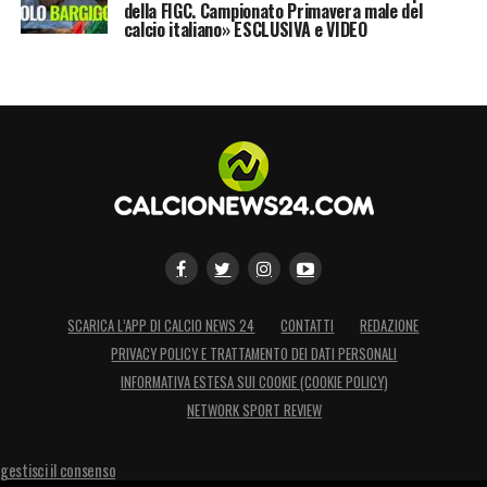
della FIGC. Campionato Primavera male del
quali sono i calciatori presenti in rosa da
calcio italiano» ESCLUSIVA e VIDEO
sacrificare per arrivare a
CR7
.
LA PLAYLIST DELLE NOSTRE TOP NEWS
SCARICA L’APP DI CALCIO NEWS 24
CONTATTI
REDAZIONE
PRIVACY POLICY E TRATTAMENTO DEI DATI PERSONALI
INFORMATIVA ESTESA SUI COOKIE (COOKIE POLICY)
NETWORK SPORT REVIEW
gestisci il consenso