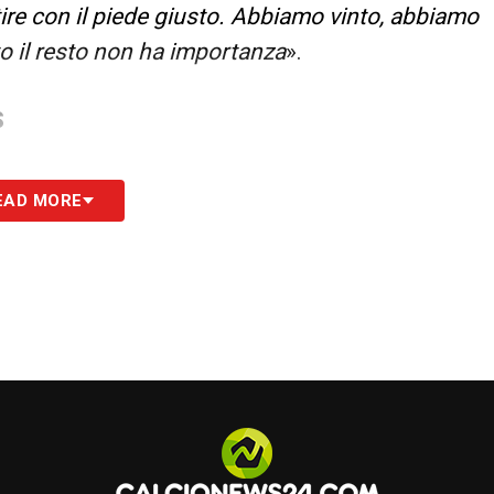
re con il piede giusto. Abbiamo vinto, abbiamo
to il resto non ha importanza
».
S
EAD MORE