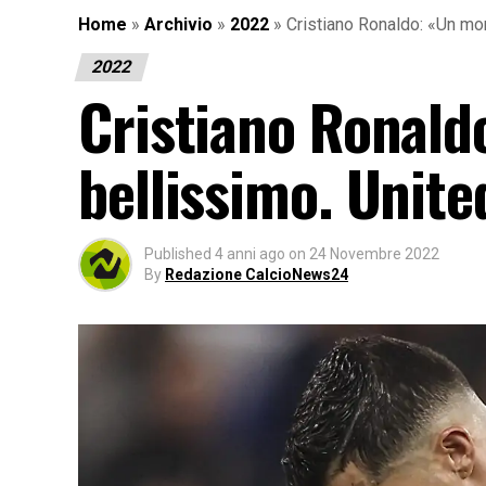
Home
»
Archivio
»
2022
»
Cristiano Ronaldo: «Un mo
2022
Cristiano Ronal
bellissimo. Unite
Published
4 anni ago
on
24 Novembre 2022
By
Redazione CalcioNews24