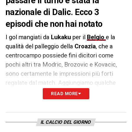
passare il turno è stata la
nazionale di Dalic. Ecco 3
episodi che non hai notato
I gol mangiati da
Lukaku
per il
Belgio
e la
qualità del palleggio della
Croazia
, che a
centrocampo possiede fini dicitori come
pochi altri tra Modric, Brozovic e Kovacic,
sono certamente le impressioni più forti
regalate dal match. Aggiungiamo qualche
dettaglio per la comprensione della partita.
READ MORE
1) La doppia ruleta di Carrasco.
L’attaccante belga si presenta così e viene
IL CALCIO DEL GIORNO
omaggiato da diversi slow-motion che le