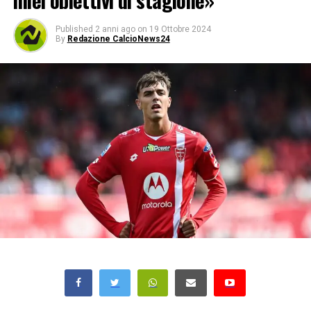
miei obiettivi di stagione»
Published
2 anni ago
on
19 Ottobre 2024
By
Redazione CalcioNews24