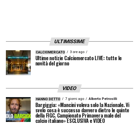
NONNO CESARE
– «Sarebbe stato felice per
me».
LA PLAYLIST DELLE NOSTRE TOP NEWS
ULTIMISSIME
3 ore ago
CALCIOMERCATO
Ultime notizie Calciomercato LIVE: tutte le
novità del giorno
VIDEO
7 giorni ago
Alberto Petrosilli
HANNO DETTO
Bargiggia: «Mancini voleva solo la Nazionale. Vi
svelo cosa è successo davvero dietro le quinte
della FIGC. Campionato Primavera male del
calcio italiano» ESCLUSIVA e VIDEO