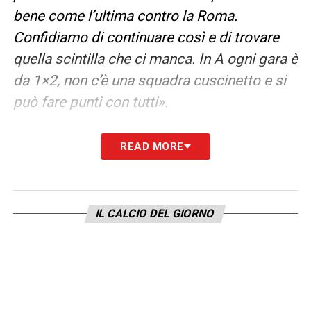
bene come l’ultima contro la Roma.
Confidiamo di continuare così e di trovare
quella scintilla che ci manca. In A ogni gara è
da 1×2, non c’è una squadra cuscinetto e si
può fare punti con tutti».
COSA PORTA L’ESPERIENZA
– «Mi aiuta a
READ MORE
bloccare il tempo, a riflettere su quello che è
più giusto fare per il mio bene».
IL CALCIO DEL GIORNO
SAREBBE FELICE SE… – «
Se il
Monza
si
salvasse, magari in anticipo, e se io andassi
in doppia cifra di gol o di assist… o anche
combinati».