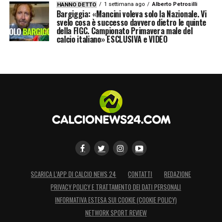
1 settimana ago
Alberto Petrosilli
HANNO DETTO
Bargiggia: «Mancini voleva solo la Nazionale. Vi
svelo cosa è successo davvero dietro le quinte
della FIGC. Campionato Primavera male del
calcio italiano» ESCLUSIVA e VIDEO
SCARICA L’APP DI CALCIO NEWS 24
CONTATTI
REDAZIONE
PRIVACY POLICY E TRATTAMENTO DEI DATI PERSONALI
INFORMATIVA ESTESA SUI COOKIE (COOKIE POLICY)
NETWORK SPORT REVIEW