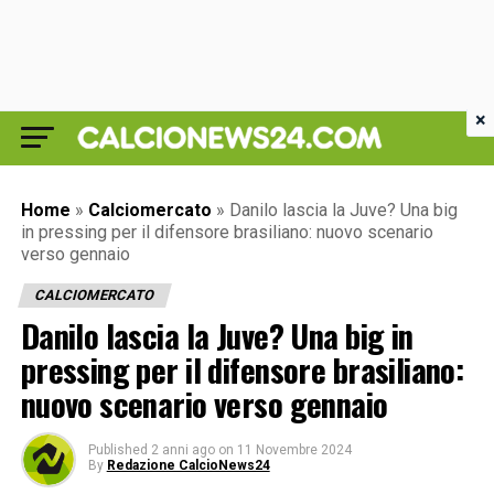
×
Home
»
Calciomercato
»
Danilo lascia la Juve? Una big
in pressing per il difensore brasiliano: nuovo scenario
verso gennaio
CALCIOMERCATO
Danilo lascia la Juve? Una big in
pressing per il difensore brasiliano:
nuovo scenario verso gennaio
Published
2 anni ago
on
11 Novembre 2024
By
Redazione CalcioNews24