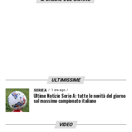
pagamento dell’oneroso ingaggio del
giocatore. A quel punto, i bianconeri,
potrebbe dare effettivamente la caccia a un
altro difensore, anche per sopperire
all’assenza di Gleison
Bremer
.
LA PLAYLIST DELLE NOSTRE TOP NEWS
ULTIMISSIME
1 ora ago
SERIE A
Ultime Notizie Serie A: tutte le novità del giorno
sul massimo campionato italiano
VIDEO