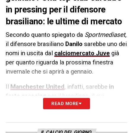
in pressing per il difensore
brasiliano: le ultime di mercato
Secondo quanto spiegato da
Sportmediaset
,
il difensore brasiliano
Danilo
sarebbe uno dei
nomi in uscita dal
calciomercato Juve
già
per quanto riguarda la prossima finestra
invernale che si aprirà a gennaio.
Il
Manchester United
, infatti, sarebbe
in
forte pressing
per il brasiliano, il cui
READ MORE
contratto con i bianconeri scadrà il prossimo
30 giugno 2025. Una cessione che non
sarebbe assolutamente da escludere e
permetterebbe, nel caso, di risparmiare sul
IL CALCIO DEL GIORNO