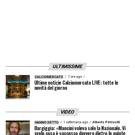
Ake e altri giocatori. Abbiamo tante opzioni,
magari sarò io a restare fuori».
LA PLAYLIST DELLE NOSTRE TOP NEWS
ULTIMISSIME
7 ore ago
CALCIOMERCATO
Ultime notizie Calciomercato LIVE: tutte le
novità del giorno
VIDEO
1 settimana ago
Alberto Petrosilli
HANNO DETTO
Bargiggia: «Mancini voleva solo la Nazionale. Vi
svelo cosa è successo davvero dietro le quinte