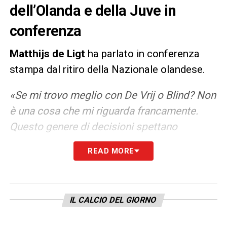
dell’Olanda e della Juve in
conferenza
Matthijs de Ligt
ha parlato in conferenza
stampa dal ritiro della Nazionale olandese.
«Se mi trovo meglio con De Vrij o Blind? Non
è una cosa che mi riguarda francamente.
Questo genere di decisioni spettano
all’allenatore che sa cosa serve alla squadra.
READ MORE
Daley è uno dei migliori difensori con con cui
abbia giocato. Stefan gioca in Italia, è un
giocatore più fisico e in fase difensiva è più
IL CALCIO DEL GIORNO
forte di Daley. Penso che dipenda anche
dagli avversari. In squadra c’è anche Nathan