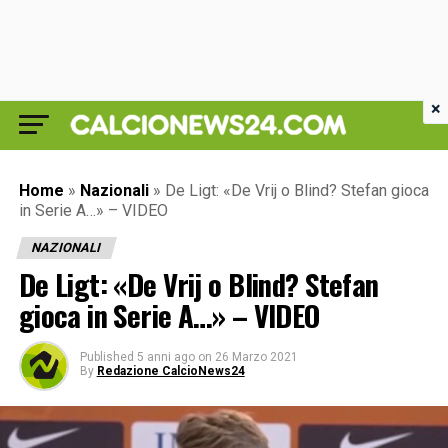
×
Home
»
Nazionali
»
De Ligt: «De Vrij o Blind? Stefan gioca
in Serie A…» – VIDEO
NAZIONALI
De Ligt: «De Vrij o Blind? Stefan
gioca in Serie A…» – VIDEO
Published
5 anni ago
on
26 Marzo 2021
By
Redazione CalcioNews24