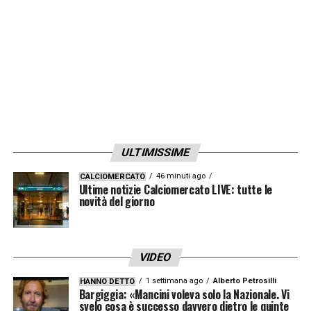
Strootman
sarà convocato? C’è una
trattativa, valuteremo la situazione durante
l’allenamento. Sapete bene come la penso, è
già successo con Dzeko. Per me sarà
convocato, poi vedrete cosa sceglieremo
insieme».
ULTIMISSIME
L’allenatore giallorosso continua:
«Kluivert
46 minuti ago
CALCIOMERCATO
titolare? E’ pronto, deve ancora crescere ma
Ultime notizie Calciomercato LIVE: tutte le
novità del giorno
si sta adattando benissimo. E’ una pedina
che posso sfruttare sempre, tra oggi e
domani valuterò. Pastore trequartista? Ci
VIDEO
sto pensando e non è una sorpresa, l’ha
1 settimana ago
Alberto Petrosilli
HANNO DETTO
fatto anche domenica. A Torino ha svariato
Bargiggia: «Mancini voleva solo la Nazionale. Vi
svelo cosa è successo davvero dietro le quinte