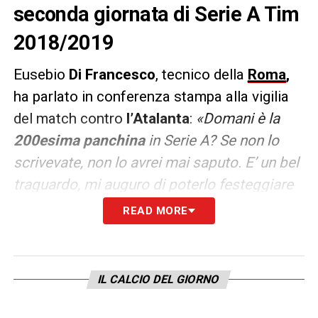
seconda giornata di Serie A Tim
2018/2019
Eusebio
Di Francesco
, tecnico della
Roma
,
ha parlato in conferenza stampa alla vigilia
del match contro
l’Atalanta
:
«Domani è la
200esima panchina
in Serie A? Se non lo
scrivevate, non lo avrei mai saputo. E’ un bel
traguardo, mi auguro di poterlo festeggiare
con una vittoria. Quali errore non fare
READ MORE
rispetto alla gara dello scorso anno? Si parla
di una gara giocata 7 mesi fa, sappiamo
benissimo che l’Atalanta è una squadra
IL CALCIO DEL GIORNO
preparata, ha già giocato 7 partite ufficiali e
con il Copenaghen meritava la vittoria. Se