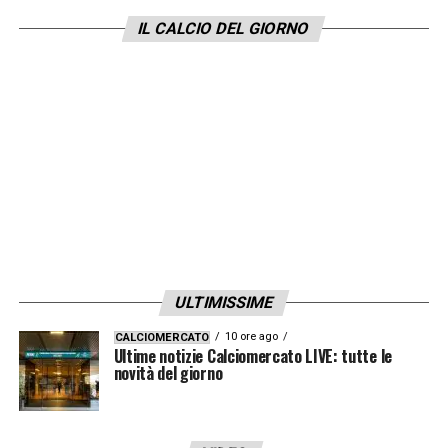
quanto clamoroso ritorno. Uno dei nomi in
IL CALCIO DEL GIORNO
ballo è infatti proprio quello del grande
ex,
Massimiliano Allegri
, reduce
dall’esperienza alla
Juventus
e sulla
panchina rossonera in passato già dal 2010
al 2014.
LA PLAYLIST DELLE NOSTRE TOP NEWS
ULTIMISSIME
10 ore ago
CALCIOMERCATO
Ultime notizie Calciomercato LIVE: tutte le
novità del giorno