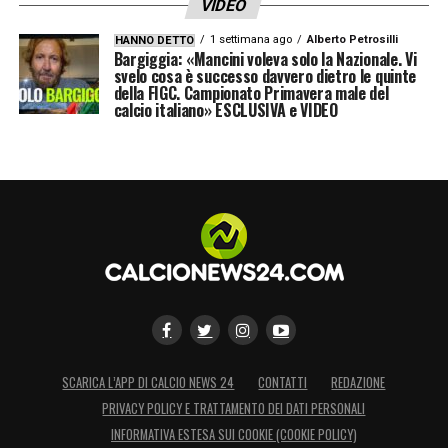
VIDEO
1 settimana ago
Alberto Petrosilli
HANNO DETTO
Bargiggia: «Mancini voleva solo la Nazionale. Vi
svelo cosa è successo davvero dietro le quinte
della FIGC. Campionato Primavera male del
calcio italiano» ESCLUSIVA e VIDEO
SCARICA L’APP DI CALCIO NEWS 24
CONTATTI
REDAZIONE
PRIVACY POLICY E TRATTAMENTO DEI DATI PERSONALI
INFORMATIVA ESTESA SUI COOKIE (COOKIE POLICY)