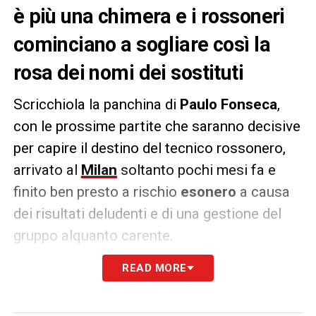
è più una chimera e i rossoneri
cominciano a sogliare così la
rosa dei nomi dei sostituti
Scricchiola la panchina di
Paulo Fonseca
,
con le prossime partite che saranno decisive
per capire il destino del tecnico rossonero,
arrivato al
Milan
soltanto pochi mesi fa e
finito ben presto a rischio
esonero
a causa
dei risultati deludenti e di una gestione del
gruppo alquanto carente.
READ MORE
Come riportano i quotidiani, per la
sostituzione il club di
via Aldo
Rossi
starebbe pensando a un suggestivo