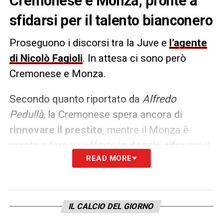
Cremonese e Monza, pronte a
sfidarsi per il talento bianconero
Proseguono i discorsi tra la Juve e
l’agente
di Nicolò Fagioli
. In attesa ci sono però
Cremonese e Monza.
Secondo quanto riportato da
Alfredo
Pedullà
, la Cremonese spera ancora di
rinnovare il prestito
, mentre il Monza è
pronta a fare un offerta
in doppia cifra
per il
READ MORE
centrocampista bianconero.
LA PLAYLIST DELLE NOSTRE TOP NEWS
IL CALCIO DEL GIORNO