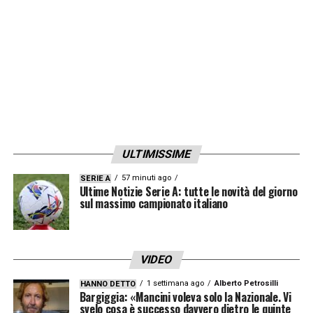
invece
alle olimpiadi è 16ª nel medagliere
totale
). Questa sera invece la squadra
finlandese – che tra gli altri comprende
l’attaccante del Venezia Pohjanpalo
–
scende in campo per la qualificazione agli
Europei
contro il Galles
. Nelle altre gare per
decidere la ultime qualificate ci sono anche:
ULTIMISSIME
Georgia-Lussemburgo, Grecia-Kazakistan,
57 minuti ago
SERIE A
Polonia-Estonia, Bosnia ed Erzegovina-
Ultime Notizie Serie A: tutte le novità del giorno
sul massimo campionato italiano
Ucraina, Israele-Islanda
. Tutte quante,
esclusa Georgia-Lussemburgo,
saranno
visibili sul canale 202 di Sky Sport
.
VIDEO
1 settimana ago
Alberto Petrosilli
HANNO DETTO
LA PLAYLIST DELLE NOSTRE TOP NEWS
Bargiggia: «Mancini voleva solo la Nazionale. Vi
svelo cosa è successo davvero dietro le quinte