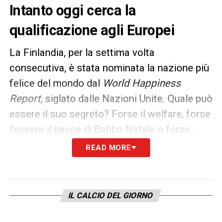
Intanto oggi cerca la
qualificazione agli Europei
La Finlandia, per la settima volta
consecutiva, è stata nominata la nazione più
felice del mondo dal
World Happiness
Report,
siglato dalle Nazioni Unite. Quale può
essere il suo segreto? Forse il welfare, forse
l’essere il paese di Babbo Natale o forse…
perchè non è mai andata al Mondiale?
READ MORE
La massima competizione calcistica, che in
tanti momenti della sua storia è stata causa
IL CALCIO DEL GIORNO
di gioie, ma anche molti dolori, non ha mai
visto partecipare la nazionale lappone (che