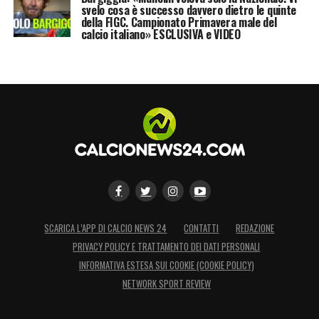
svelo cosa è successo davvero dietro le quinte
Gattuso
è il nome più caldo di tutti, con
De
della FIGC. Campionato Primavera male del
calcio italiano» ESCLUSIVA e VIDEO
Zerbi
, sempre più vicino all’addio al
Sassuolo, pronto a tallonarlo. Sembrano
sfumati sul nascere i due sogni
Sarri
e
Spalletti
, mentre resiste forte anche la
candidatura del tecnico dello Spezia
Vincenzo
Italiano
. Le idee non mancano, i
soldi a detta di Commisso neanche, adesso
l’errore da non commettere sarà quello di
pescare a sorte dalla girandola di allenatori
SCARICA L’APP DI CALCIO NEWS 24
CONTATTI
REDAZIONE
che ruota su Firenze.
PRIVACY POLICY E TRATTAMENTO DEI DATI PERSONALI
INFORMATIVA ESTESA SUI COOKIE (COOKIE POLICY)
LA PLAYLIST DELLE NOSTRE TOP NEWS
NETWORK SPORT REVIEW