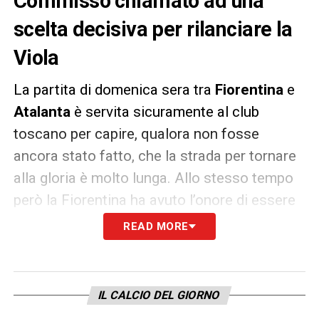
Commisso chiamato ad una
scelta decisiva per rilanciare la
Viola
La partita di domenica sera tra
Fiorentina
e
Atalanta
è servita sicuramente al club
toscano per capire, qualora non fosse
ancora stato fatto, che la strada per tornare
alla gloria è molto lunga. Allo stesso tempo
però la Fiorentina ha avuto l’onore di essere
presa a schiaffi dall’Atalanta, la più bella
READ MORE
realtà del nostro campionato e che fa da
esempio per la maggior parte dei nostri club.
L’ Atalanta di oggi è un po’ la Fiorentina di un
IL CALCIO DEL GIORNO
tempo, una squadra sfacciata e bella che era