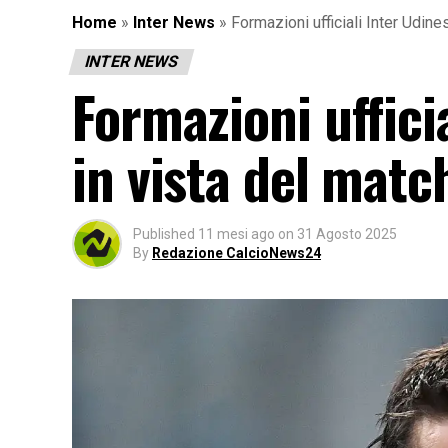
Home
»
Inter News
»
Formazioni ufficiali Inter Udine
INTER NEWS
Formazioni ufficia
in vista del matc
Published
11 mesi ago
on
31 Agosto 2025
By
Redazione CalcioNews24