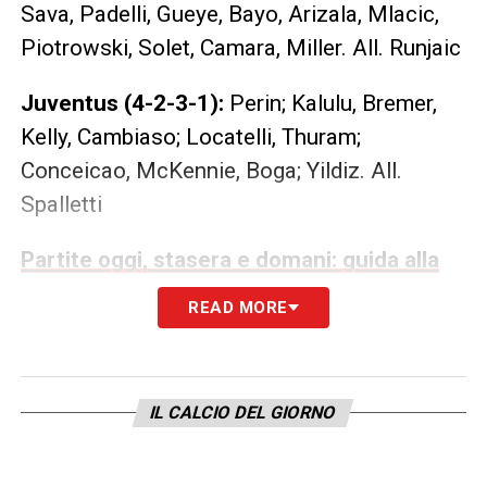
Sava, Padelli, Gueye, Bayo, Arizala, Mlacic,
Piotrowski, Solet, Camara, Miller. All. Runjaic
Juventus (4-2-3-1):
Perin; Kalulu, Bremer,
Kelly, Cambiaso; Locatelli, Thuram;
Conceicao, McKennie, Boga; Yildiz. All.
Spalletti
Partite oggi, stasera e domani: guida alla
Diretta TV
READ MORE
LE TOP NEWS DI OGGI SUL CALCIO (IN
AUDIO)
IL CALCIO DEL GIORNO