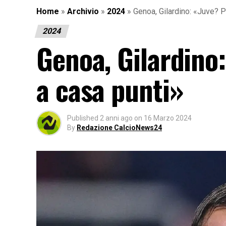
Home
»
Archivio
»
2024
»
Genoa, Gilardino: «Juve? 
2024
Genoa, Gilardino
a casa punti»
Published
2 anni ago
on
16 Marzo 2024
By
Redazione CalcioNews24