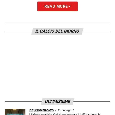
calcio dichiara: “Impossibile che io torni al
READ MORE
Genoa. Ho già dato tutto al calcio, non credo
di poter fare altro. Seguo le partite e il Genoa
da tifoso».
IL CALCIO DEL GIORNO
LA PLAYLIST DELLE NOSTRE TOP NEWS
ULTIMISSIME
11 ore ago
CALCIOMERCATO