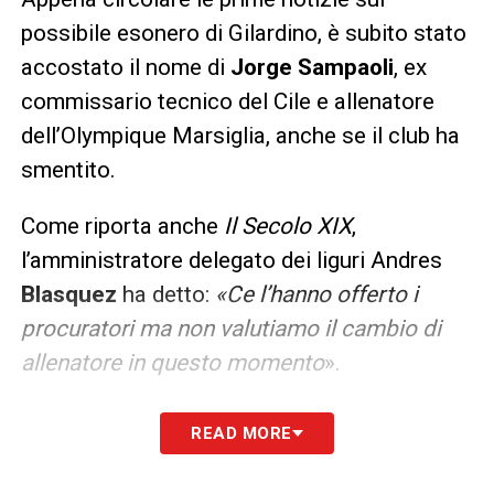
possibile esonero di Gilardino, è subito stato
accostato il nome di
Jorge Sampaoli
, ex
commissario tecnico del Cile e allenatore
dell’Olympique Marsiglia, anche se il club ha
smentito.
Come riporta anche
Il Secolo XIX
,
l’amministratore delegato dei liguri Andres
Blasquez
ha detto:
«Ce l’hanno offerto i
procuratori ma non valutiamo il cambio di
allenatore in questo momento
».
Dunque il dirigente rossoblu ha confermato
READ MORE
l’indiscrezione con un Sampaoli volenteroso
di firmare per il Genoa. Per adesso è un no,