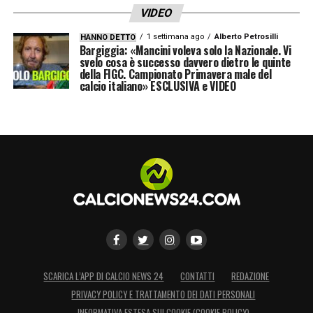
VIDEO
1 settimana ago
Alberto Petrosilli
HANNO DETTO
Bargiggia: «Mancini voleva solo la Nazionale. Vi
svelo cosa è successo davvero dietro le quinte
della FIGC. Campionato Primavera male del
calcio italiano» ESCLUSIVA e VIDEO
SCARICA L’APP DI CALCIO NEWS 24
CONTATTI
REDAZIONE
PRIVACY POLICY E TRATTAMENTO DEI DATI PERSONALI
INFORMATIVA ESTESA SUI COOKIE (COOKIE POLICY)