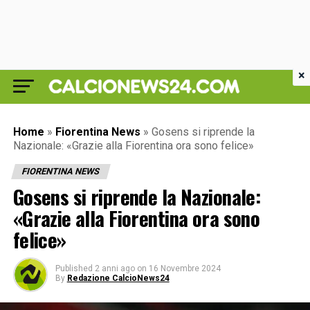
×
Home
»
Fiorentina News
»
Gosens si riprende la
Nazionale: «Grazie alla Fiorentina ora sono felice»
FIORENTINA NEWS
Gosens si riprende la Nazionale:
«Grazie alla Fiorentina ora sono
felice»
Published
2 anni ago
on
16 Novembre 2024
By
Redazione CalcioNews24