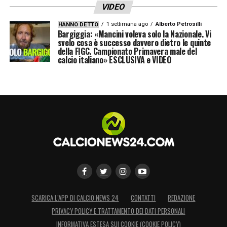
VIDEO
1 settimana ago
Alberto Petrosilli
HANNO DETTO
Bargiggia: «Mancini voleva solo la Nazionale. Vi
svelo cosa è successo davvero dietro le quinte
della FIGC. Campionato Primavera male del
calcio italiano» ESCLUSIVA e VIDEO
SCARICA L’APP DI CALCIO NEWS 24
CONTATTI
REDAZIONE
PRIVACY POLICY E TRATTAMENTO DEI DATI PERSONALI
INFORMATIVA ESTESA SUI COOKIE (COOKIE POLICY)