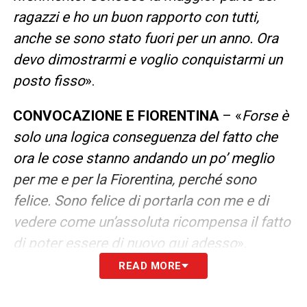
ragazzi e ho un buon rapporto con tutti,
anche se sono stato fuori per un anno. Ora
devo dimostrarmi e voglio conquistarmi un
posto fisso
».
CONVOCAZIONE E FIORENTINA
– «
Forse è
solo una logica conseguenza del fatto che
ora le cose stanno andando un po’ meglio
per me e per la Fiorentina, perché sono
felice. Sono felice di portarla con me e di
vedere come un’assoluta ricompensa il fatto
di poter essere di nuovo qui adesso
».
READ MORE
LA PLAYLIST DELLE NOSTRE TOP NEWS