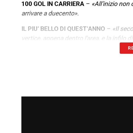
100 GOL IN CARRIERA
–
«All’inizio non 
arrivare a duecento».
IL PIU’ BELLO DI QUEST’ANNO
–
«Il sec
vertice, appena dentro l’area, e la infilo 
R
GILARDINO
–
«Mister Gilardino ha alzato i
che abbia accanto Retegui o Ekuban. Tu
muoverci e quali spazi attaccare, e ques
equilibrata, un mix di esperienza e gioven
undicesimi: pazzesco, per una neopromos
ancora meglio».
IL “SUO” EX MISTER ARNE SLOT AL LI
chiamato. Però, chissà…».