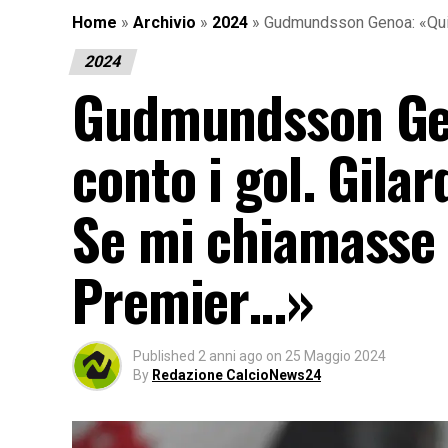
Home
»
Archivio
»
2024
»
Gudmundsson Genoa: «Qui s
2024
Gudmundsson Gen
conto i gol. Gilar
Se mi chiamasse
Premier…»
Published
2 anni ago
on
25 Maggio 2024
By
Redazione CalcioNews24