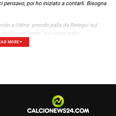
ci pensavo, poi ho iniziato a contarli. Bisogna
ondo a Udine: prendo palla da Retegui sul
di destro nel “sette” sul primo palo»
.
EAD MORE
l mio livello e, d’altra parte, io mi trovo bene sia
tti noi sappiamo cosa fare in campo, come
to è merito dell’allenatore. Siamo una squadra
tù. Il risultato è che in classifica siamo
sa. E il prossimo anno il Genoa potrà fare
VERPOOL
–
«Solo che non mi ha ancora