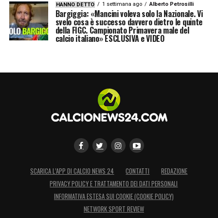
1 settimana ago
Alberto Petrosilli
HANNO DETTO
Bargiggia: «Mancini voleva solo la Nazionale. Vi
svelo cosa è successo davvero dietro le quinte
della FIGC. Campionato Primavera male del
calcio italiano» ESCLUSIVA e VIDEO
SCARICA L’APP DI CALCIO NEWS 24
CONTATTI
REDAZIONE
PRIVACY POLICY E TRATTAMENTO DEI DATI PERSONALI
INFORMATIVA ESTESA SUI COOKIE (COOKIE POLICY)
NETWORK SPORT REVIEW