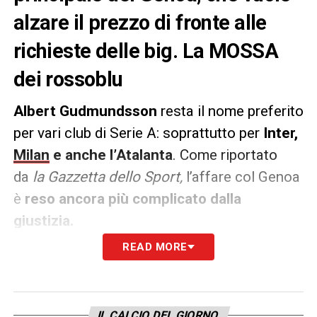
alzare il prezzo di fronte alle
richieste delle big. La MOSSA
dei rossoblu
Albert Gudmundsson
resta il nome preferito
per vari club di Serie A: soprattutto per
Inter,
Milan
e anche l’Atalanta
. Come riportato
da
la Gazzetta dello Sport,
l’affare col Genoa
è
reso ancora più complicato dalla
giustizia.
READ MORE
L’attaccante dovrà ripresentarsi in
autunno in appello dopo il ricorso fatto nei
suoi confronti dalla vittima di una presunta
IL CALCIO DEL GIORNO