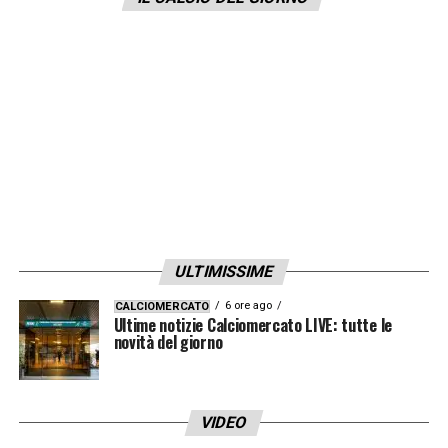
molestia sessuale
, per la quale però il
calciatore era stato assolto in primo
grado. Dall’altra parte il
Genoa
pretende ben
30 milioni di euro
per il fuoriclasse
.
LA PLAYLIST DELLE NOSTRE TOP NEWS
ULTIMISSIME
6 ore ago
CALCIOMERCATO
Ultime notizie Calciomercato LIVE: tutte le
novità del giorno
VIDEO