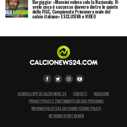
Bargiggia: «Mancini voleva solo la Nazionale. Vi
svelo cosa è successo davvero dietro le quinte
della FIGC. Campionato Primavera male del
calcio italiano» ESCLUSIVA e VIDEO
SCARICA L’APP DI CALCIO NEWS 24
CONTATTI
REDAZIONE
PRIVACY POLICY E TRATTAMENTO DEI DATI PERSONALI
INFORMATIVA ESTESA SUI COOKIE (COOKIE POLICY)
NETWORK SPORT REVIEW