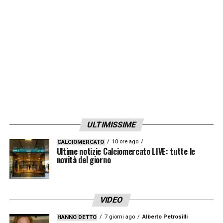
musicale ma ora la sua presenza sarebbe a
rischio. Come riportato da La Repubblica,
oggi il CdA della Rai si riunirà e discuterà
anche dell’opportunità di mantenere o meno
come ospite d’onore di Sanremo l’attaccante
del
Milan
.
LA PLAYLIST DELLE NOSTRE TOP NEWS
ULTIMISSIME
10 ore ago
CALCIOMERCATO
Ultime notizie Calciomercato LIVE: tutte le
novità del giorno
VIDEO
7 giorni ago
Alberto Petrosilli
HANNO DETTO