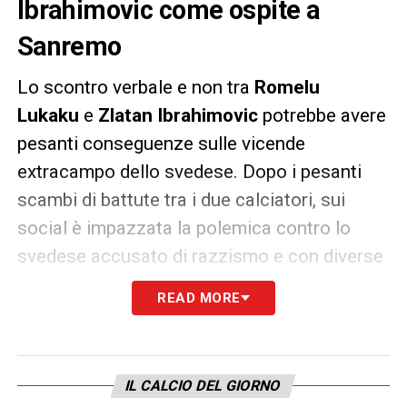
Ibrahimovic come ospite a
Sanremo
Lo scontro verbale e non tra
Romelu
Lukaku
e
Zlatan Ibrahimovic
potrebbe avere
pesanti conseguenze sulle vicende
extracampo dello svedese. Dopo i pesanti
scambi di battute tra i due calciatori, sui
social è impazzata la polemica contro lo
svedese accusato di razzismo e con diverse
persone che ne chiedevano la “squalifica” dal
READ MORE
prossimo Festival di Sanremo.
Ibrahimovic
, infatti, è stato annunciato come
superospite in tutte le serate delle kermesse
IL CALCIO DEL GIORNO