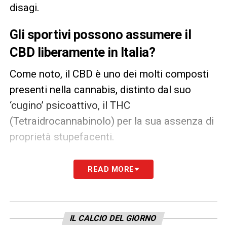
disagi.
Gli sportivi possono assumere il
CBD liberamente in Italia?
Come noto, il CBD è uno dei molti composti
presenti nella cannabis, distinto dal suo
‘cugino’ psicoattivo, il THC
(Tetraidrocannabinolo) per la sua assenza di
proprietà stupefacenti.
Allo stato attuale, in Italia l’acquisto dei
READ MORE
prodotti a base di questa molecola è legale
quando il loro contenuto in THC non supera
lo 0,2%: pertanto la logica porterebbe a
IL CALCIO DEL GIORNO
pensare che il loro consumo sia libero da