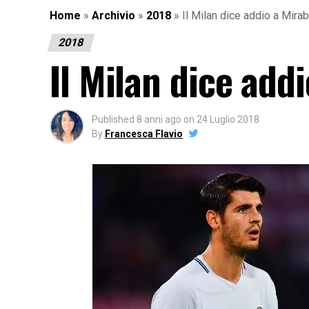
Home
»
Archivio
»
2018
»
Il Milan dice addio a Mira
2018
Il Milan dice add
Published
8 anni ago
on
24 Luglio 2018
By
Francesca Flavio