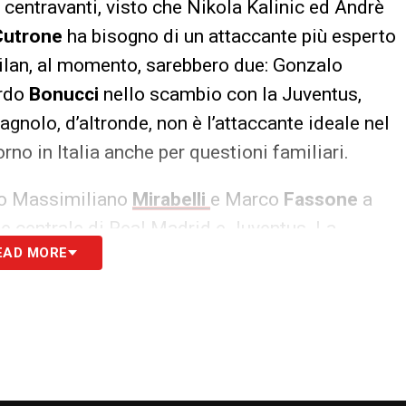
centravanti, visto che Nikola Kalinic ed Andrè
Cutrone
ha bisogno di un attaccante più esperto
 Milan, al momento, sarebbero due: Gonzalo
ardo
Bonucci
nello scambio con la Juventus,
gnolo, d’altronde, non è l’attaccante ideale nel
orno in Italia anche per questioni familiari.
nto Massimiliano
Mirabelli
e Marco
Fassone
a
nte centrale di Real Madrid e Juventus. La
EAD MORE
a una felice conclusione ma la suddetta
a, di fatto, bloccato l’avanzamento delle
 decisa su Gonzalo
Higuain
che, come l’iberico, ha
Sono giorni caldi in casa Milan che, dopo aver
oncentrando i propri sforzi sul rafforzamento del
Gattuso.