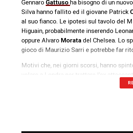
Gennaro
Gattuso
ha bisogno di un nuovo 
Silva hanno fallito ed il giovane Patrick
al suo fianco. Le ipotesi sul tavolo del
Higuain, probabilmente inserendo Leon
oppure Alvaro
Morata
del Chelsea. Lo spa
gioco di Maurizio Sarri e potrebbe far rit
Motivi che, nei giorni scorsi, hanno spi
volare a Londra per trattare l’ex attacca
R
trattativa era ben impostata e promettev
separazione tra il dirigente ed il Milan h
contrattazioni. Da qui, quindi, la virata
espresso la sua preferenza per l’Italia. 
sistemato la questione societaria, sta c
roster a disposizione di mister Gennaro 