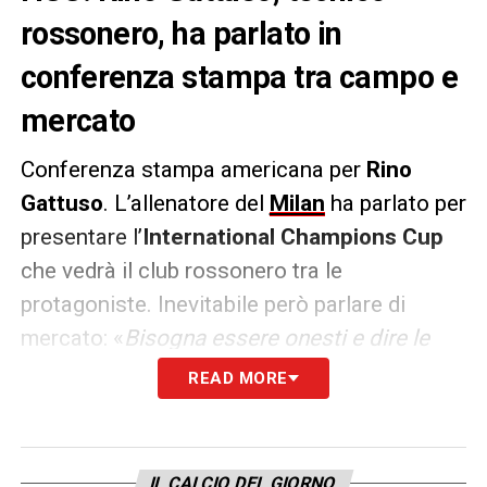
rossonero, ha parlato in
conferenza stampa tra campo e
mercato
Conferenza stampa americana per
Rino
Gattuso
. L’allenatore del
Milan
ha parlato per
presentare l’
International Champions Cup
che vedrà il club rossonero tra le
protagoniste. Inevitabile però parlare di
mercato: «
Bisogna essere onesti e dire le
cose come stanno. Io e Leo abbiamo avuto
READ MORE
un confronto ma io non sono il club e deve
parlare anche con i dirigenti. Fino a quando
farà parte del mio spogliatoio, voglio vedere
IL CALCIO DEL GIORNO