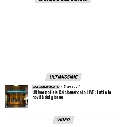
procederà comunque con prudenza, con il
portoghese che al più tardi rientrerà per il
match di Champions a
Lipsia
. Lo riporta
la
Gazzetta
.
LA PLAYLIST DELLE NOSTRE TOP NEWS
ULTIMISSIME
5 ore ago
CALCIOMERCATO
Ultime notizie Calciomercato LIVE: tutte le
novità del giorno
VIDEO