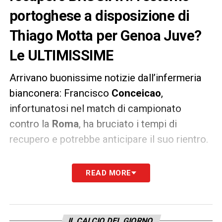
portoghese a disposizione di
Thiago Motta per Genoa Juve?
Le ULTIMISSIME
Arrivano buonissime notizie dall’infermeria
bianconera: Francisco
Conceicao
,
infortunatosi nel match di campionato
contro la
Roma
, ha bruciato i tempi di
recupero e potrebbe anticipare il suo rientro.
Le sue condizioni sono in netto
READ MORE
miglioramento tanto che in casa
Juve
non si
esclude possa essere a disposizione già per
la sfida di sabato contro il
Genoa
. Si
IL CALCIO DEL GIORNO