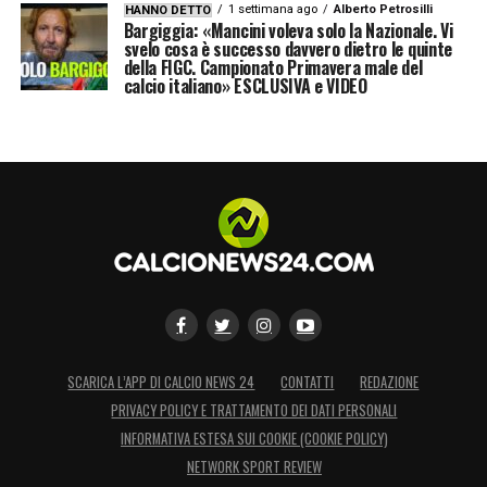
1 settimana ago
Alberto Petrosilli
HANNO DETTO
Bargiggia: «Mancini voleva solo la Nazionale. Vi
svelo cosa è successo davvero dietro le quinte
della FIGC. Campionato Primavera male del
calcio italiano» ESCLUSIVA e VIDEO
SCARICA L’APP DI CALCIO NEWS 24
CONTATTI
REDAZIONE
PRIVACY POLICY E TRATTAMENTO DEI DATI PERSONALI
INFORMATIVA ESTESA SUI COOKIE (COOKIE POLICY)
NETWORK SPORT REVIEW