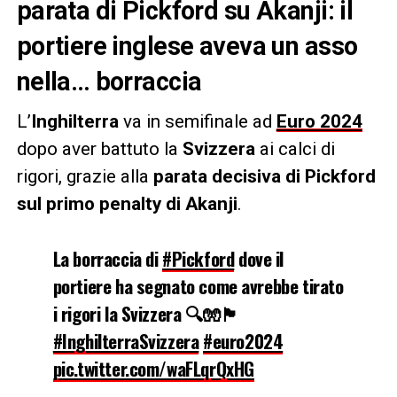
parata di Pickford su Akanji: il
portiere inglese aveva un asso
nella… borraccia
L’
Inghilterra
va in semifinale ad
Euro 2024
dopo aver battuto la
Svizzera
ai calci di
rigori, grazie alla
parata decisiva di Pickford
sul primo penalty di Akanji
.
La borraccia di
#Pickford
dove il
portiere ha segnato come avrebbe tirato
i rigori la Svizzera 🔍🧤🏴󠁧󠁢󠁥󠁮󠁧󠁿
#InghilterraSvizzera
#euro2024
pic.twitter.com/waFLqrQxHG