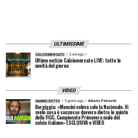
la necessità di un comune impegno
espresso dalle istituzioni politiche e sportive
del Paese affinché la piaga del razzismo
venga estirpata in modo definitivo dai nostri
ULTIMISSIME
stadi. Siamo convinti si debba farlo
promuovendo specifici progetti educativi
2 ore ago
CALCIOMERCATO
Ultime notizie Calciomercato LIVE: tutte le
diffusi in scuole e società sportive di ogni
novità del giorno
livello, e attuando nello stesso tempo le più
virtuose procedure di prevenzione e
VIDEO
repressione del razzismo all’interno di tutti i
5 giorni ago
Alberto Petrosilli
HANNO DETTO
luoghi deputati allo “sport giocato”
».
Bargiggia: «Mancini voleva solo la Nazionale. Vi
svelo cosa è successo davvero dietro le quinte
della FIGC. Campionato Primavera male del
LA PLAYLIST DELLE NOSTRE TOP NEWS
calcio italiano» ESCLUSIVA e VIDEO