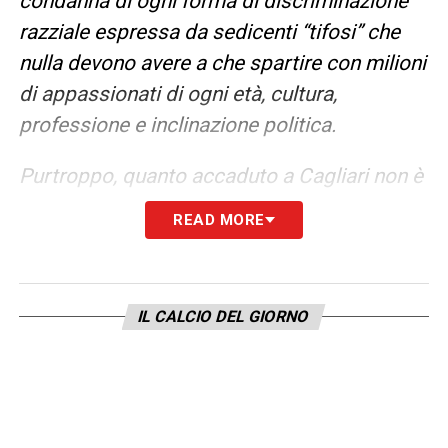
condanna di ogni forma di discriminazione
razziale espressa da sedicenti “tifosi” che
nulla devono avere a che spartire con milioni
di appassionati di ogni età, cultura,
professione e inclinazione politica.
Purtroppo, quanto accaduto a Cagliari non è
il primo caso di razzismo manifestatosi nella
READ MORE
storia del calcio italiano, ma, nell’ambito
delle proprie competenze istituzionali, si può
stare certi che l’Associazione Italiana
IL CALCIO DEL GIORNO
Calciatori si adopererà affinché non abbia
ulteriori seguiti.
Questo episodio spinge piuttosto
l’Associazione Italiana Calciatori a rimarcare