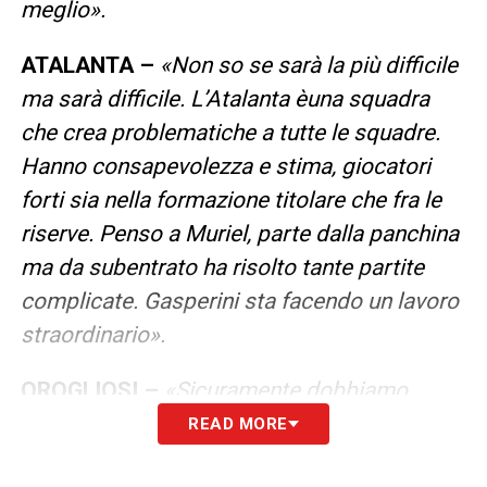
meglio».
ATALANTA –
«Non so se sarà la più difficile
ma sarà difficile. L’Atalanta èuna squadra
che crea problematiche a tutte le squadre.
Hanno consapevolezza e stima, giocatori
forti sia nella formazione titolare che fra le
riserve. Penso a Muriel, parte dalla panchina
ma da subentrato ha risolto tante partite
complicate. Gasperini sta facendo un lavoro
straordinario».
OROGLIOSI –
«Sicuramente dobbiamo
esserlo. Abbiamo sempre lavorato dando
READ MORE
più del 100%, al di là delle situazioni che si