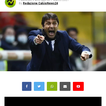
Published
5 anni ago
on
7 Marzo 2021
By
Redazione CalcioNews24