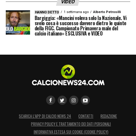
VIDEO
indisponibile. Ballottaggio che resta
1 settimana ago
Alberto Petrosilli
HANNO DETTO
apertissimo.
Bargiggia: «Mancini voleva solo la Nazionale. Vi
svelo cosa è successo davvero dietro le quinte
della FIGC. Campionato Primavera male del
calcio italiano» ESCLUSIVA e VIDEO
LA PLAYLIST DELLE NOSTRE TOP NEWS
SCARICA L’APP DI CALCIO NEWS 24
CONTATTI
REDAZIONE
PRIVACY POLICY E TRATTAMENTO DEI DATI PERSONALI
INFORMATIVA ESTESA SUI COOKIE (COOKIE POLICY)