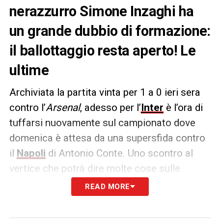
nerazzurro Simone Inzaghi ha
un grande dubbio di formazione:
il ballottaggio resta aperto! Le
ultime
Archiviata la partita vinta per 1 a 0 ieri sera
contro l’
Arsenal
, adesso per l’
Inter
è l’ora di
tuffarsi nuovamente sul campionato dove
domenica è attesa da una supersfida contro
il
Napoli
di Antonio Conte. Uno scontro al
vertice che potrà dire molte cose sulle
ambizioni scudetto delle squadre, al quale i
READ MORE
nerazzurri arrivano con la stanchezza della
sfida di Champions ma con l’entusiasmo