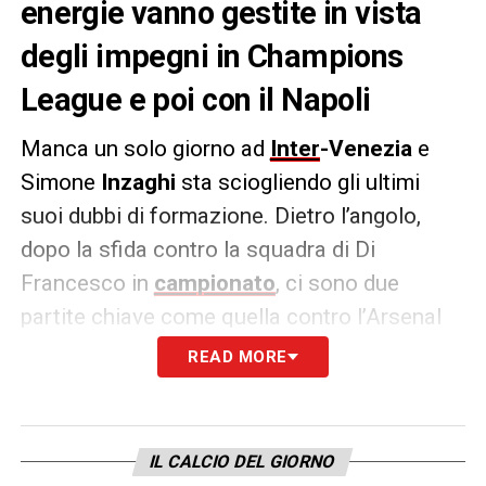
energie vanno gestite in vista
degli impegni in Champions
League e poi con il Napoli
Manca un solo giorno ad
Inter
-Venezia
e
Simone
Inzaghi
sta sciogliendo gli ultimi
suoi dubbi di formazione. Dietro l’angolo,
dopo la sfida contro la squadra di Di
Francesco in
campionato
, ci sono due
partite chiave come quella contro l’Arsenal
in
Champions League
e contro il
Napoli
in
READ MORE
campionato. Motivo per cui è naturale
ipotizzare ad un turnover, quantomeno
ragionato (considerando anche i vari
IL CALCIO DEL GIORNO
infortuni o calciatori appena rientrati